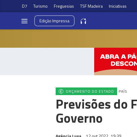
D7
Turismo
Freguesias
TSF Madeira
Iniciativas
Edição
Impressa
ORÇAMENTO DO ESTADO
PAÍS
Previsões do F
Governo
Agência Lusa
12 out 2022
19:39