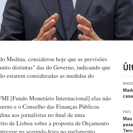
do Medina, considerou hoje que as previsões
Úl
uito distintas" das do Governo, indicando que
 não estarem consideradas as medidas do
MADE
Made
casa
FMI [Fundo Monetário Internacional] elas não
overno e o Conselho das Finanças Públicas
PAÍS
ina aos jornalistas no final de uma
Mau 
eito de Lisboa sobre a proposta de Orçamento
pess
Terc
tregue na segunda-feira no parlamento.