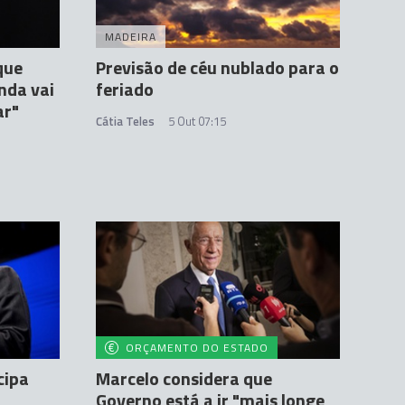
MADEIRA
que
Previsão de céu nublado para o
nda vai
feriado
ar"
Cátia Teles
5 Out 07:15
ORÇAMENTO DO ESTADO
cipa
Marcelo considera que
Governo está a ir "mais longe