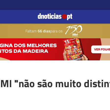
Faltam
66 dias
para os
MI "não são muito distin