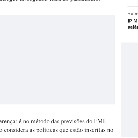
MADE
JP M
salá
erença: é no método das previsões do FMI,
 considera as políticas que estão inscritas no