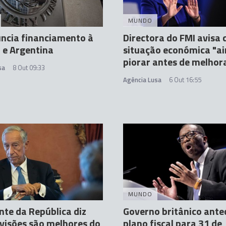
MUNDO
ncia financiamento à
Directora do FMI avisa 
 e Argentina
situação económica "ai
piorar antes de melhor
sa
8 Out 09:33
Agência Lusa
6 Out 16:55
MUNDO
nte da República diz
Governo britânico ante
visões são melhores do
plano fiscal para 31 de