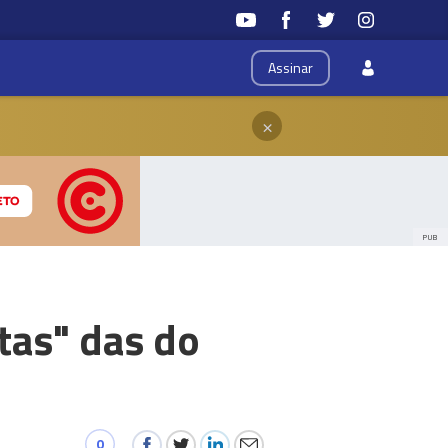
Assinar
×
PUB
tas" das do
0