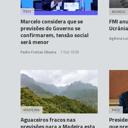
PAÍS
MUNDO
Marcelo considera que se
FMI anu
previsões do Governo se
Ucrânia
confirmarem, tensão social
Agência Lu
será menor
Pedro Freitas Oliveira
7 Out 19:36
MADEIRA
PAÍS
Aguaceiros fracos nas
Preside
previsões para a Madeira esta
que pre