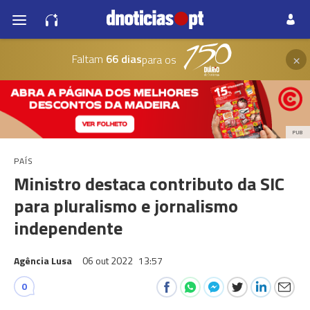
×
Faltam
66 dias
para os
PUB
PAÍS
Ministro destaca contributo da SIC
para pluralismo e jornalismo
independente
Agência Lusa
06 out 2022
13:57
0