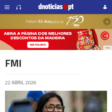
×
Faltam
63 dias
para os
PUB
FMI
22 ABRIL 2026