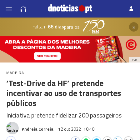
×
Faltam
66 dias
para os
PUB
MADEIRA
‘Test-Drive da HF’ pretende
incentivar ao uso de transportes
públicos
Iniciativa pretende fidelizar 200 passageiros
Andreia Correia
12 out 2022
10:40