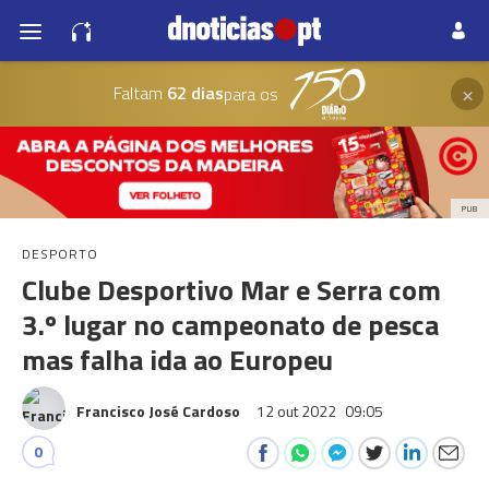
×
Faltam
62 dias
para os
PUB
DESPORTO
Clube Desportivo Mar e Serra com
3.º lugar no campeonato de pesca
mas falha ida ao Europeu
Francisco José Cardoso
12 out 2022
09:05
0