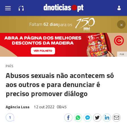
×
Faltam
62 dias
para os
PUB
PAÍS
Abusos sexuais não acontecem só
aos outros e para denunciar é
preciso promover diálogo
Agência Lusa
12 out 2022
08:45
1