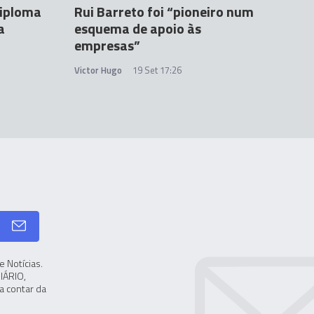
diploma
Rui Barreto foi “pioneiro num
a
esquema de apoio às
empresas”
Victor Hugo
19 Set 17:26
 Notícias.
IÁRIO,
a contar da