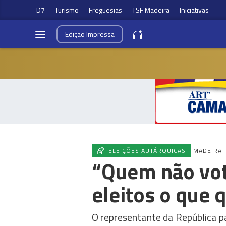
D7
Turismo
Freguesias
TSF Madeira
Iniciativas
Edição
Impressa
ELEIÇÕES AUTÁRQUICAS
MADEIRA
“Quem não vot
eleitos o que q
O representante da República p