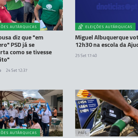
ÇÕES AUTÁRQUICAS
ELEIÇÕES AUTÁRQUICAS
Sousa diz que "em
Miguel Albuquerque vot
ro" PSD já se
12h30 na escola da Aju
ta como se tivesse
25 Set 17:40
ito"
o
24 Set 12:37
ÇÕES AUTÁRQUICAS
PAÍS