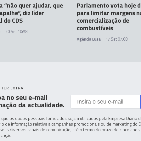
a “não quer ajudar, que
Parlamento vota hoje 
palhe”, diz líder
para limitar margens n
l do CDS
comercialização de
combustíveis
o
20 Set 10:58
Agência Lusa
17 Set 07:08
TTER EXTRA
a no seu e-mail
mação da actualidade.
 que os dados pessoais fornecidos sejam utilizados pela Empresa Diário de
io de informação relativa a campanhas promocionais ou de marketing do D
seus diversos canais de comunicação, até o termo do prazo de cinco anos 
crição.