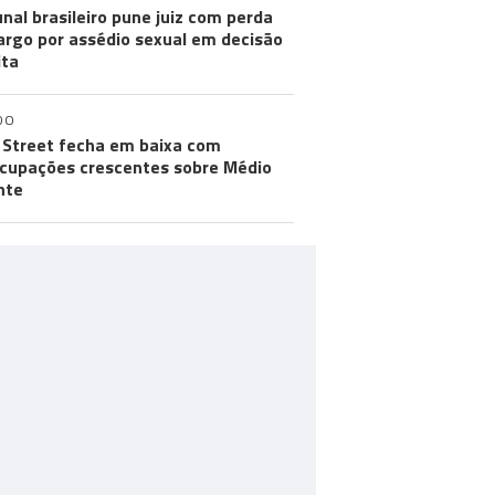
unal brasileiro pune juiz com perda
argo por assédio sexual em decisão
ita
DO
 Street fecha em baixa com
cupações crescentes sobre Médio
nte