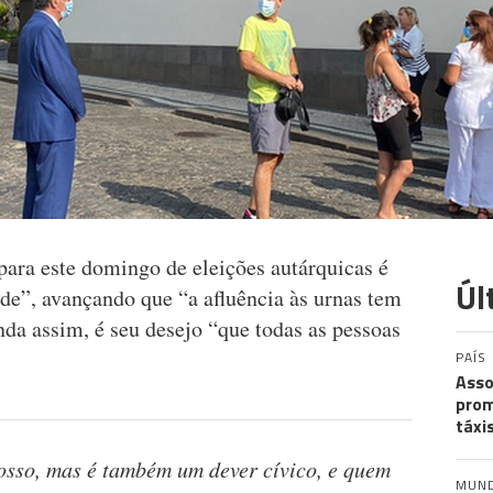
para este domingo de eleições autárquicas é
Úl
e”, avançando que “a afluência às urnas tem
nda assim, é seu desejo “que todas as pessoas
PAÍS
Asso
prom
táxi
nosso, mas é também um dever cívico, e quem
MUN