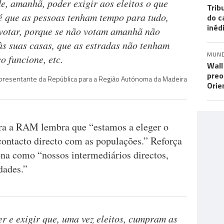
e, amanhã, poder exigir aos eleitos o que
Trib
 é que as pessoas tenham tempo para tudo,
do c
inéd
votar, porque se não votam amanhã não
s suas casas, que as estradas não tenham
MUN
o funcione, etc.
Wall
preo
epresentante da República para a Região Autónoma da Madeira
Orie
ara a RAM lembra que “estamos a eleger o
contacto directo com as populações.” Reforça
ona como “nossos intermediários directos,
dades.”
r e exigir que, uma vez eleitos, cumpram as