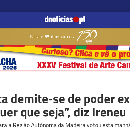
Faltam
65 dias
para os
a demite-se de poder exi
uer que seja”, diz Ireneu
ara a Região Autónoma da Madeira votou esta manhã,