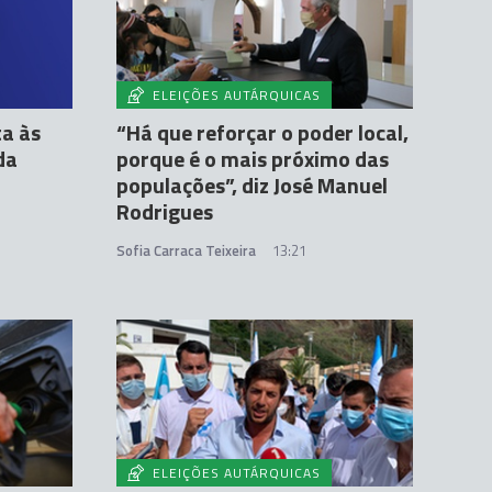
ELEIÇÕES AUTÁRQUICAS
a às
“Há que reforçar o poder local,
da
porque é o mais próximo das
populações”, diz José Manuel
Rodrigues
Sofia Carraca Teixeira
13:21
ELEIÇÕES AUTÁRQUICAS