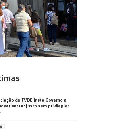
timas
ciação de TVDE insta Governo a
over sector justo sem privilegiar
s
DO