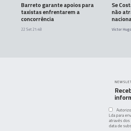
Barreto garante apoios para
Se Cost
taxistas enfrentarem a
não atra
concorrência
naciona
22 Set 21:48
Victor Hug
NEWSLE
Receb
infor
Autorizo
Lda para env
através dos 
data de subs