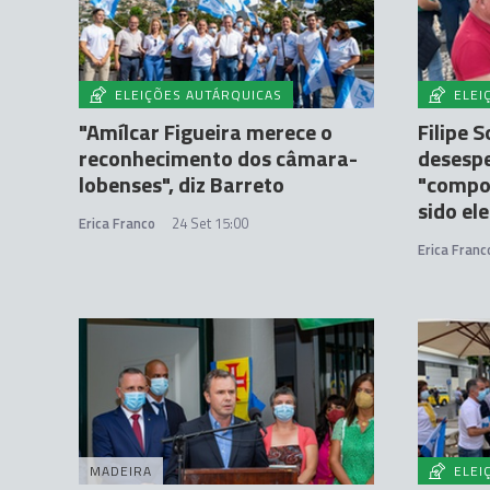
ELEIÇÕES AUTÁRQUICAS
ELEI
"Amílcar Figueira merece o
Filipe 
reconhecimento dos câmara-
desespe
lobenses", diz Barreto
"compor
sido ele
Erica Franco
24 Set 15:00
Erica Franc
MADEIRA
ELEI