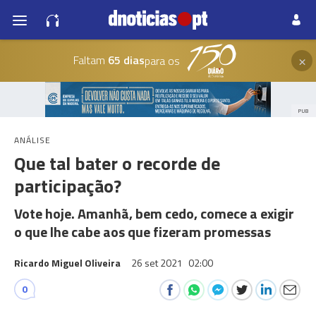
×
Faltam
65 dias
para os
PUB
ANÁLISE
Que tal bater o recorde de
participação?
Vote hoje. Amanhã, bem cedo, comece a exigir
o que lhe cabe aos que fizeram promessas
Ricardo Miguel Oliveira
26 set 2021
02:00
0