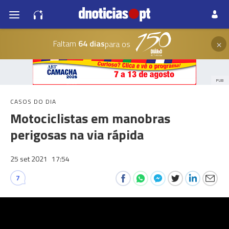
×
Faltam
64 dias
para os
PUB
CASOS DO DIA
Motociclistas em manobras
perigosas na via rápida
25 set 2021
17:54
7