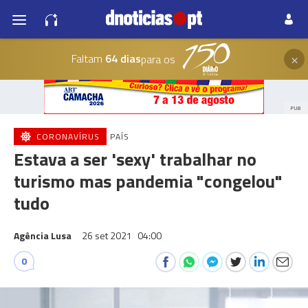
×
Faltam
64 dias
para os
PUB
CORONAVÍRUS
PAÍS
Estava a ser 'sexy' trabalhar no
turismo mas pandemia "congelou"
tudo
Agência Lusa
26 set 2021
04:00
0