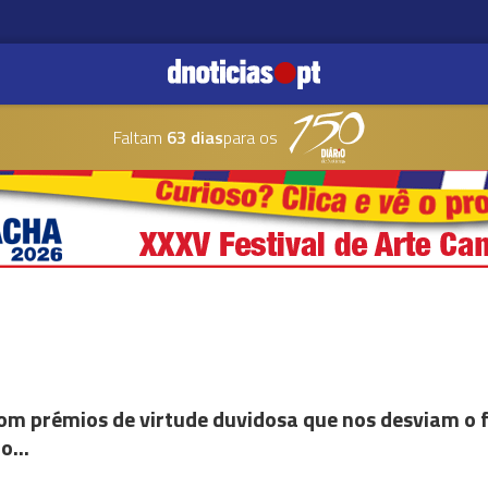
Faltam
63 dias
para os
om prémios de virtude duvidosa que nos desviam o 
o...