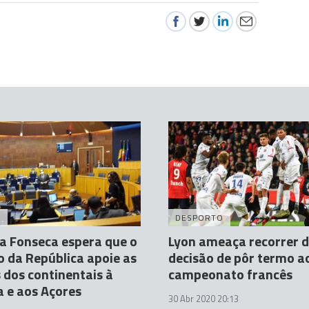
A
DESPORTO
a Fonseca espera que o
Lyon ameaça recorrer 
 da República apoie as
decisão de pôr termo a
 dos continentais à
campeonato francês
 e aos Açores
30 Abr 2020 20:13