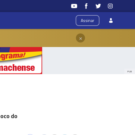
Assinar
×
PUB
foco do