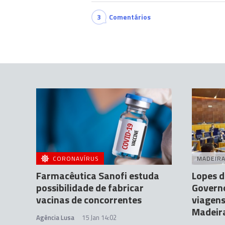
3
Comentários
CORONAVÍRUS
MADEIR
Farmacêutica Sanofi estuda
Lopes d
possibilidade de fabricar
Governo
vacinas de concorrentes
viagens
Madeira
Agência Lusa
15 Jan 14:02