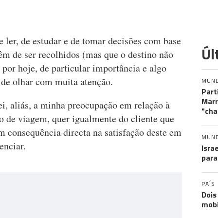
 ler, de estudar e de tomar decisões com base
Úl
êm de ser recolhidos (mas que o destino não
e por hoje, de particular importância e algo
 de olhar com muita atenção.
MUN
Part
Marr
ei, aliás, a minha preocupação em relação à
"cha
po de viagem, quer igualmente do cliente que
m consequência directa na satisfação deste em
MUN
enciar.
Isra
para
PAÍS
Dois
mobi