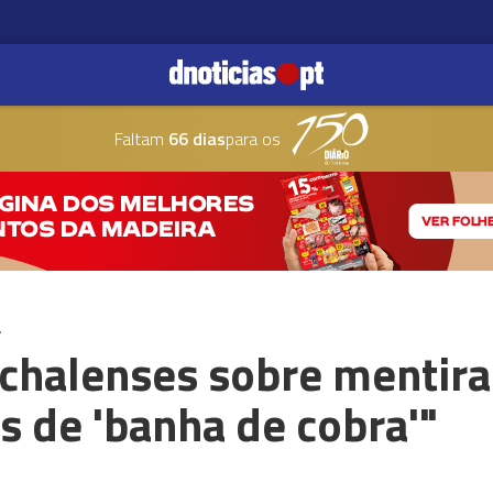
Faltam
66 dias
para os
A
nchalenses sobre mentira
 de 'banha de cobra'"