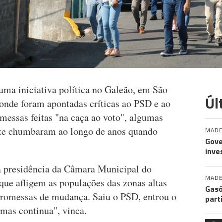
ma iniciativa política no Galeão, em São
Úl
onde foram apontadas críticas ao PSD e ao
omessas feitas "na caça ao voto", algumas
te chumbaram ao longo de anos quando
MADE
Gove
inve
 presidência da Câmara Municipal do
MADE
que afligem as populações das zonas altas
Gasó
promessas de mudança. Saiu o PSD, entrou o
part
emas continua", vinca.