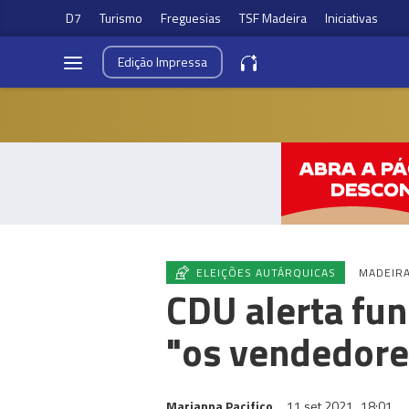
D7
Turismo
Freguesias
TSF Madeira
Iniciativas
Edição
Impressa
ELEIÇÕES AUTÁRQUICAS
MADEIR
CDU alerta fu
"os vendedores
Marianna Pacifico
11 set 2021
18:01