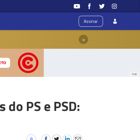
Assinar
×
PUB
s do PS e PSD:
0