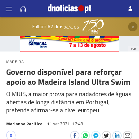
×
Faltam
62 dias
para os
PUB
MADEIRA
Governo disponível para reforçar
apoio ao Madeira Island Ultra Swim
O MIUS, a maior prova para nadadores de águas
abertas de longa distância em Portugal,
pretende afirmar-se a nível europeu
Marianna Pacifico
11 set 2021
12:49
0