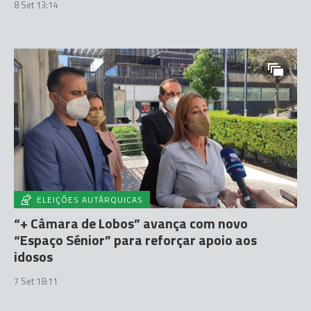
8 Set 13:14
ELEIÇÕES AUTÁRQUICAS
“+ Câmara de Lobos” avança com novo
“Espaço Sénior” para reforçar apoio aos
idosos
7 Set 18:11