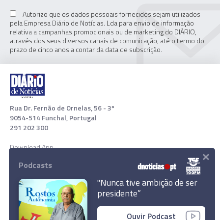
Autorizo que os dados pessoais fornecidos sejam utilizados
pela Empresa Diário de Notícias. Lda para envio de informação
relativa a campanhas promocionais ou de marketing do DIÁRIO,
através dos seus diversos canais de comunicação, até o termo do
prazo de cinco anos a contar da data de subscrição.
Rua Dr. Fernão de Ornelas, 56 - 3º
9054-514 Funchal, Portugal
291 202 300
Download App
×
Podcasts
"Nunca tive ambição de ser
presidente”
385 atletas inscritos no Madeira Island Ultra
Swim 2021
Ouvir Podcast
© 2021 Empresa Diário de Notícias, Lda. Todos os direitos