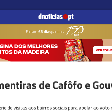
Faltam
66 dias
para os
A
entiras de Cafôfo e Gou
ie de visitas aos bairros sociais para apelar ao voto