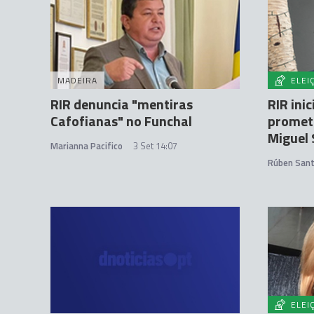
MADEIRA
ELEI
RIR denuncia "mentiras
RIR ini
Cafofianas" no Funchal
prometi
Miguel 
Marianna Pacifico
3 Set 14:07
Rúben San
ELEI