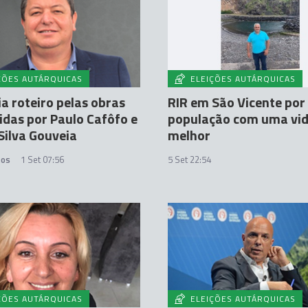
ÇÕES AUTÁRQUICAS
ELEIÇÕES AUTÁRQUICAS
cia roteiro pelas obras
RIR em São Vicente po
das por Paulo Cafôfo e
população com uma vi
Silva Gouveia
melhor
tos
1 Set 07:56
5 Set 22:54
ÇÕES AUTÁRQUICAS
ELEIÇÕES AUTÁRQUICAS