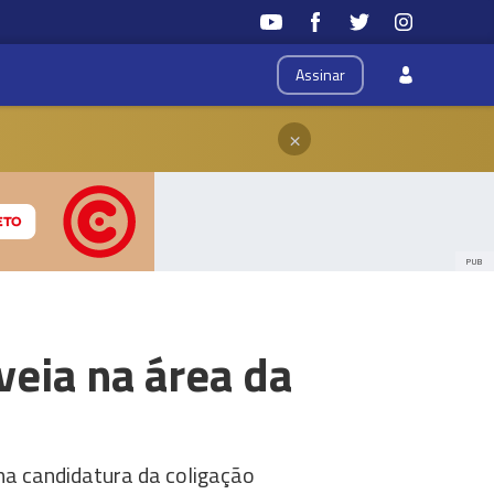
Assinar
×
PUB
veia na área da
 na candidatura da coligação