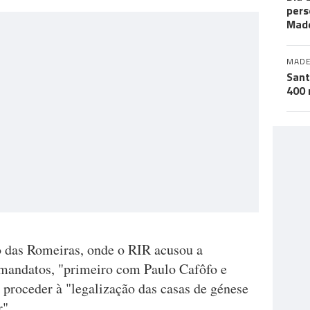
pers
Made
MADE
Sant
400 
ro das Romeiras, onde o RIR acusou a
 mandatos, "primeiro com Paulo Cafôfo e
proceder à "legalização das casas de génese
r".