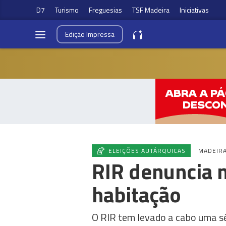
D7
Turismo
Freguesias
TSF Madeira
Iniciativas
Edição
Impressa
ELEIÇÕES AUTÁRQUICAS
MADEIR
RIR denuncia m
habitação
O RIR tem levado a cabo uma sér