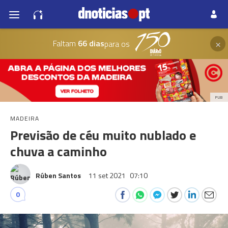
×
Faltam
66 dias
para os
PUB
MADEIRA
Previsão de céu muito nublado e
chuva a caminho
Rúben Santos
11 set 2021
07:10
0