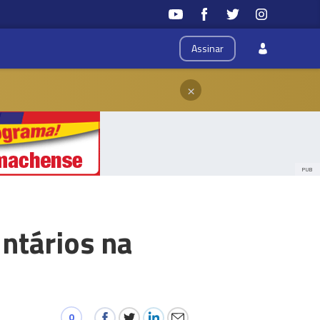
Assinar
×
PUB
untários na
0