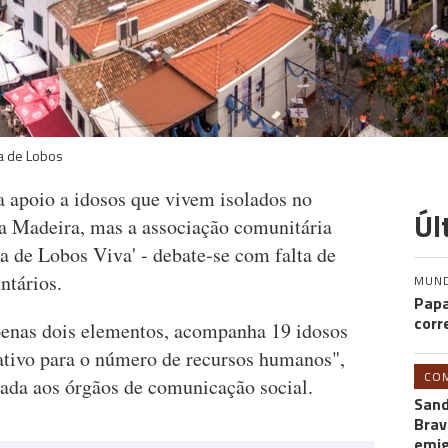
a de Lobos
ta apoio a idosos que vivem isolados no
Úl
a Madeira, mas a associação comunitária
a de Lobos Viva' - debate-se com falta de
ntários.
MUN
Papa
corr
penas dois elementos, acompanha 19 idosos
ativo para o número de recursos humanos",
CO
viada aos órgãos de comunicação social.
Sand
Brav
emi