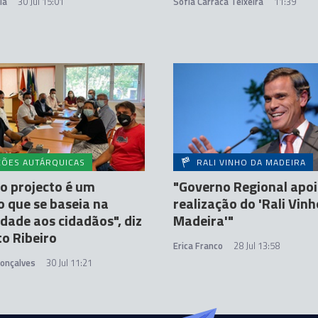
ia
30 Jul 15:01
Sofia Carraca Teixeira
11:39
ÇÕES AUTÁRQUICAS
RALI VINHO DA MADEIRA
o projecto é um
"Governo Regional apoi
o que se baseia na
realização do 'Rali Vinh
dade aos cidadãos", diz
Madeira'"
o Ribeiro
Erica Franco
28 Jul 13:58
Gonçalves
30 Jul 11:21