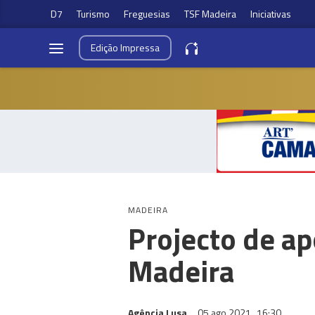
D7
Turismo
Freguesias
TSF Madeira
Iniciativas
Edição
Impressa
MADEIRA
Projecto de ap
Madeira
Agência Lusa
05 ago 2021
16:30