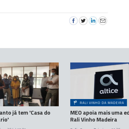
A
RALI VINHO DA MADEIRA
anto já tem 'Casa do
MEO apoia mais uma ed
rio'
Rali Vinho Madeira