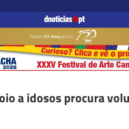
Faltam
63 dias
para os
oio a idosos procura vol