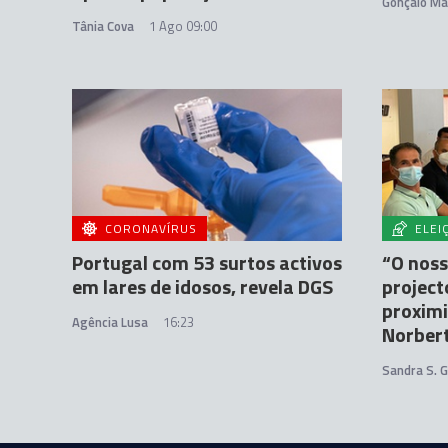
Gonçalo Ma
Tânia Cova
1 Ago 09:00
CORONAVÍRUS
ELEI
Portugal com 53 surtos activos
“O noss
em lares de idosos, revela DGS
project
proximi
Agência Lusa
16:23
Norbert
Sandra S. 