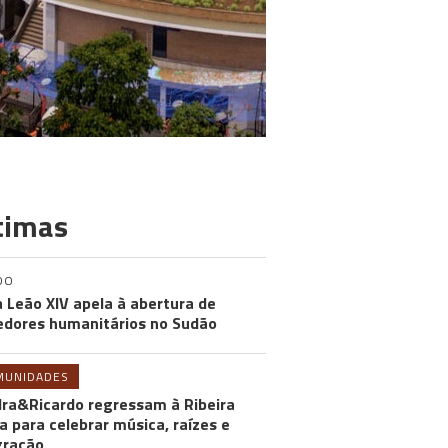
timas
DO
 Leão XIV apela à abertura de
edores humanitários no Sudão
MUNIDADES
ra&Ricardo regressam à Ribeira
a para celebrar música, raízes e
gração