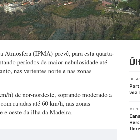
da Atmosfera (IPMA) prevê, para esta quarta-
Úl
entando períodos de maior nebulosidade até
anto, nas vertentes norte e nas zonas
DES
Port
vez 
km/h) de nor-nordeste, soprando moderado a
s com rajadas até 60 km/h, nas zonas
MUN
 e oeste da ilha da Madeira.
Cana
Herc
flor