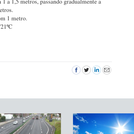
 1 a 1,5 metros, passando gradualmente a
etros.
om 1 metro.
/21ºC