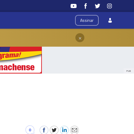
Assinar
×
PUB
0