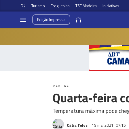
D7
Turismo
Freguesias
TSF Madeira
Iniciativas
Edição
Impressa
MADEIRA
Quarta-feira 
Temperatura máxima pode cheg
Cátia Teles
19 mai 2021
07:15