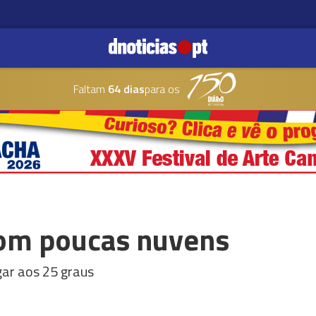
Faltam
64 dias
para os
com poucas nuvens
ar aos 25 graus