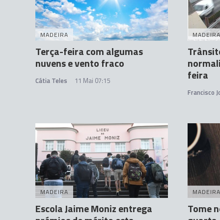
MADEIRA
MADEIR
Terça-feira com algumas
Trânsit
nuvens e vento fraco
normal
feira
Cátia Teles
11 Mai 07:15
Francisco 
MADEIRA
MADEIR
Escola Jaime Moniz entrega
Tome n