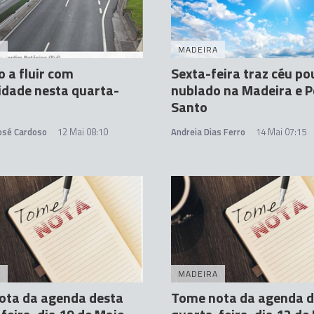
A
MADEIRA
o a fluir com
Sexta-feira traz céu po
idade nesta quarta-
nublado na Madeira e P
Santo
José Cardoso
12 Mai 08:10
Andreia Dias Ferro
14 Mai 07:15
A
MADEIRA
ota da agenda desta
Tome nota da agenda d