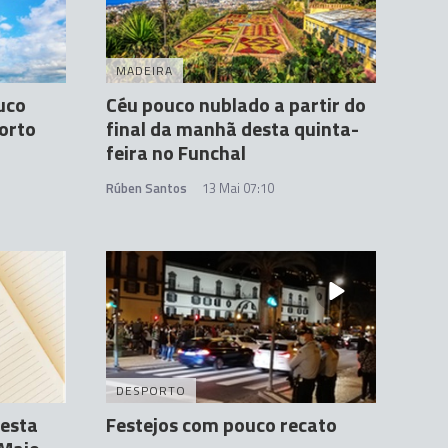
MADEIRA
uco
Céu pouco nublado a partir do
orto
final da manhã desta quinta-
feira no Funchal
Rúben Santos
13 Mai 07:10
DESPORTO
esta
Festejos com pouco recato