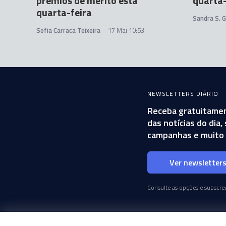
prémios de mérito esta
quarta-
quarta-feira
Sandra S. 
Sofia Carraca Teixeira
17 Mai 10:53
NEWSLETTERS DIÁRIO
Receba gratuitamen
das notícias do dia
campanhas e muito 
Ver newsletter
Consulte as opções e subscrev