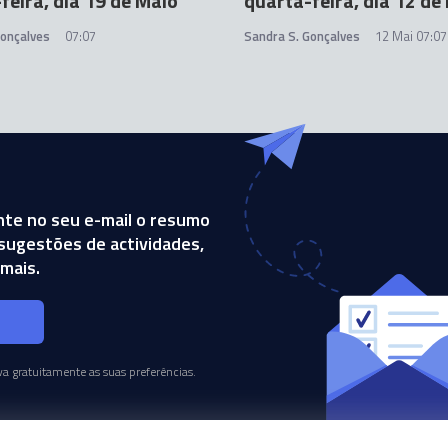
feira, dia 19 de Maio
quarta-feira, dia 12 de
Gonçalves
07:07
Sandra S. Gonçalves
12 Mai 07:07
te no seu e-mail o resumo
, sugestões de actividades,
mais.
s
a gratuitamente as suas preferências.