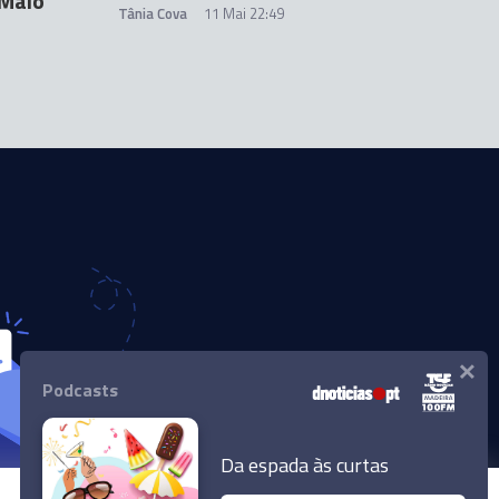
 Maio
Tânia Cova
11 Mai 22:49
×
Podcasts
Da espada às curtas