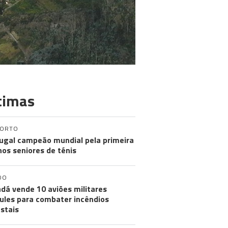
timas
PORTO
ugal campeão mundial pela primeira
nos seniores de ténis
DO
dá vende 10 aviões militares
ules para combater incêndios
estais