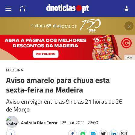
×
Faltam
65 dias
para os
PUB
MADEIRA
Aviso amarelo para chuva esta
sexta-feira na Madeira
Aviso em vigor entre as 9h e as 21 horas de 26
de Março
Andreia Dias Ferro
25 mar 2021
22:00
0