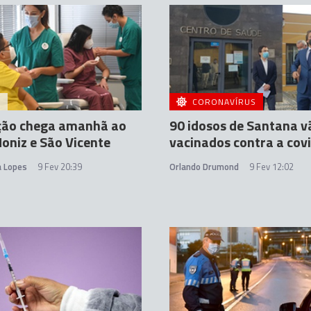
A
CORONAVÍRUS
ção chega amanhã ao
90 idosos de Santana v
oniz e São Vicente
vacinados contra a cov
a Lopes
9 Fev 20:39
Orlando Drumond
9 Fev 12:02