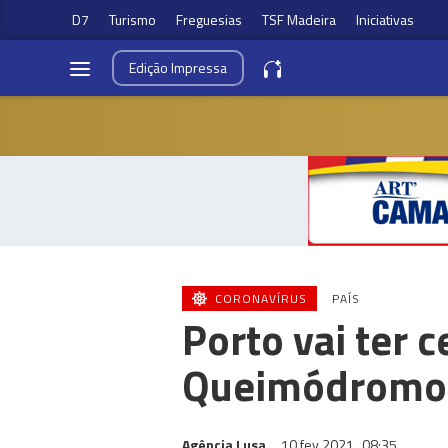
D7
Turismo
Freguesias
TSF Madeira
Iniciativas
Edição
Impressa
CORONAVÍRUS
PAÍS
Porto vai ter c
Queimódromo
Agência Lusa
10 fev 2021
08:35