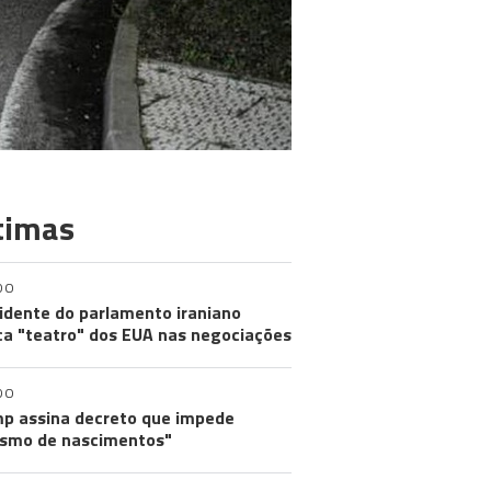
timas
DO
idente do parlamento iraniano
ica "teatro" dos EUA nas negociações
DO
p assina decreto que impede
ismo de nascimentos"