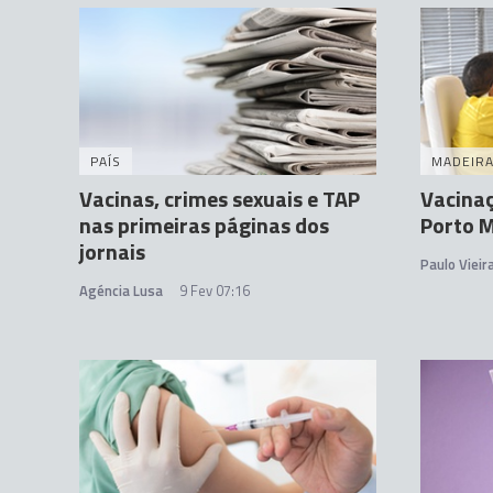
PAÍS
MADEIR
Vacinas, crimes sexuais e TAP
Vacina
nas primeiras páginas dos
Porto M
jornais
Paulo Vieir
Agéncia Lusa
9 Fev 07:16