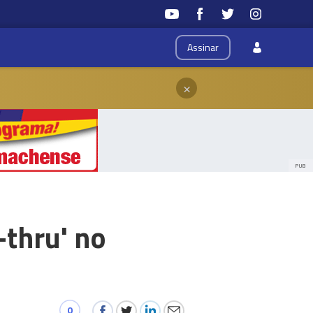
Assinar
×
PUB
-thru' no
0