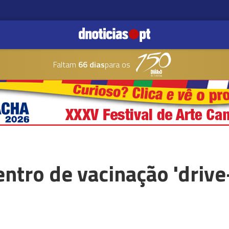
Faltam
66 dias
para os
entro de vacinação 'drive