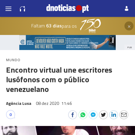
×
Faltam
63 dias
para os
PUB
MUNDO
Encontro virtual une escritores
lusófonos com o público
venezuelano
Agência Lusa
08 dez 2020
11:46
0