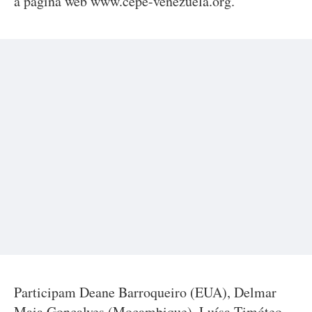
a página web www.cepe-venezuela.org.
Participam Deane Barroqueiro (EUA), Delmar
Maia Gonçalves (Moçambique), Luísa Timóteo