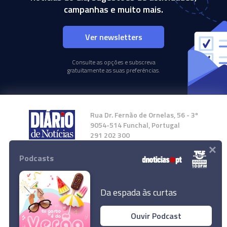
campanhas e muito mais.
Ver newsletters
Consulte as opções e subscreva
gratuitamente as suas preferências.
Rua Dr. Fernão de Ornelas, 56 - 3º
9054-514 Funchal, Portugal
291 202 300
×
Podcasts
Instale a nossa App
Da espada às curtas
Ouvir Podcast
© 2024 Empresa Diário de Notícias, Lda.