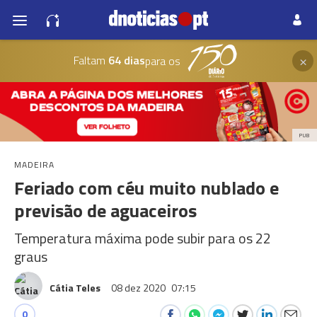
×
Faltam
64 dias
para os
PUB
MADEIRA
Feriado com céu muito nublado e
previsão de aguaceiros
Temperatura máxima pode subir para os 22
graus
Cátia Teles
08 dez 2020
07:15
0