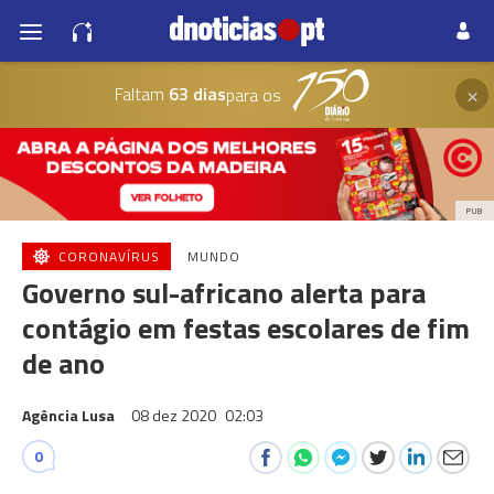
×
Faltam
63 dias
para os
PUB
CORONAVÍRUS
MUNDO
Governo sul-africano alerta para
contágio em festas escolares de fim
de ano
Agência Lusa
08 dez 2020
02:03
0