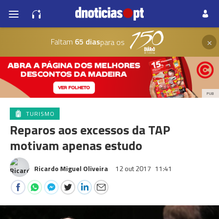
×
Faltam
65 dias
para os
PUB
TURISMO
Reparos aos excessos da TAP
motivam apenas estudo
Ricardo Miguel Oliveira
12 out 2017
11:41