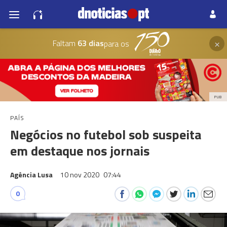
×
Faltam
63 dias
para os
PUB
PAÍS
Negócios no futebol sob suspeita
em destaque nos jornais
Agência Lusa
10 nov 2020
07:44
0