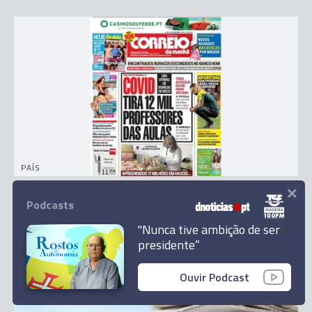
PAÍS
×
Covid e velhos problemas no Novo Banco em
Podcasts
destaque na imprensa
"Nunca tive ambição de ser
31 Jul 10:04
presidente”
Ouvir Podcast