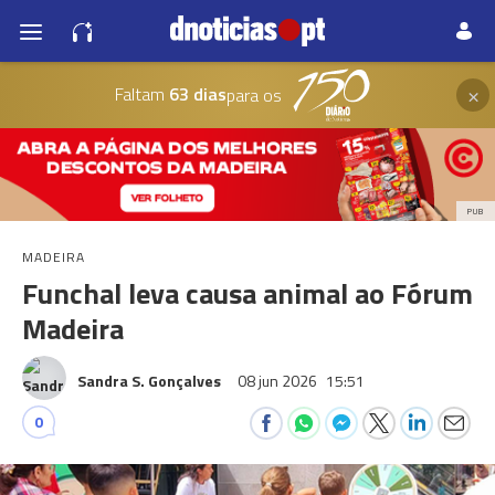
×
Faltam
63 dias
para os
PUB
MADEIRA
Funchal leva causa animal ao Fórum
Madeira
Sandra S. Gonçalves
08 jun 2026
15:51
0