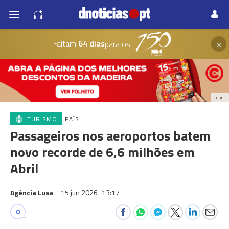
×
Faltam
64 dias
para os
PUB
TURISMO
PAÍS
Passageiros nos aeroportos batem
novo recorde de 6,6 milhões em
Abril
Agência Lusa
15 jun 2026
13:17
0