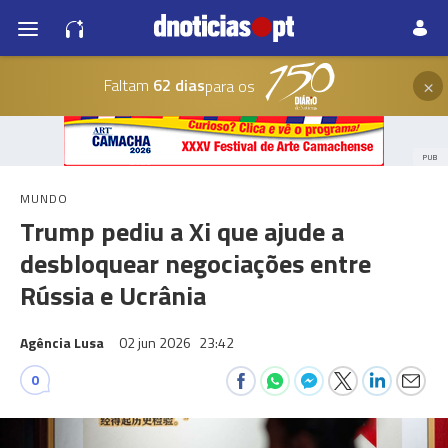
×
Faltam
62 dias
para os
PUB
MUNDO
Trump pediu a Xi que ajude a
desbloquear negociações entre
Rússia e Ucrânia
Agência Lusa
02 jun 2026
23:42
0