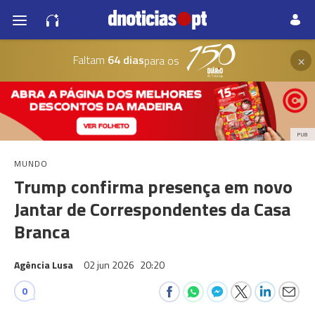
×
Faltam
64 dias
para os
PUB
MUNDO
Trump confirma presença em novo
Jantar de Correspondentes da Casa
Branca
Agência Lusa
02 jun 2026
20:20
0