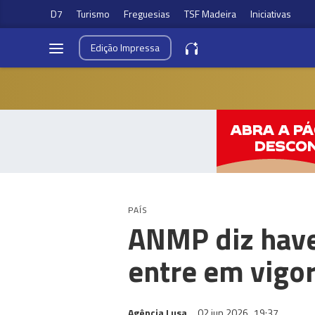
D7
Turismo
Freguesias
TSF Madeira
Iniciativas
Edição
Impressa
PAÍS
ANMP diz haver
entre em vigo
Agência Lusa
02 jun 2026
19:37