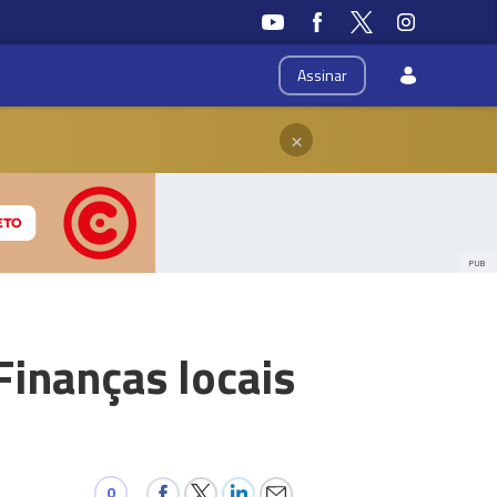
Assinar
×
PUB
Finanças locais
0