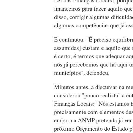
Lei das Finanças Locais], porque
financeiros para fazer aquilo qu
disso, corrigir algumas dificul
algumas competências que já as
E continuou: "É preciso equilibra
assumidas] custam e aquilo que n
é certo, é termos que adequar a
nós já percebemos que há aqui u
municípios", defendeu.
Minutos antes, a discursar na m
considerou "pouco realista" a e
Finanças Locais: "Nós estamos h
precisamente com elementos dest
embora a ANMP pretenda já ver i
próximo Orçamento do Estado par