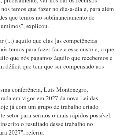
, precisamente, vai-nos dar os recursos
e nós temos que fazer no dia-a-dia e, para além
dades que temos no subfinanciamento de
sumimos", explicou.
r (...) aquilo que elas [as competências
ós temos para fazer face a esse custo e, o que
quilo que nós pagamos àquilo que recebemos e
m déficit que tem que ser compensado aos
esma conferência, Luís Montenegro,
ntrada em vigor em 2027 da nova Lei das
oje já com um grupo de trabalho criado
e setor para sermos o mais rápidos possível,
nscrito o resultado desse trabalho no
a 2027", referiu.