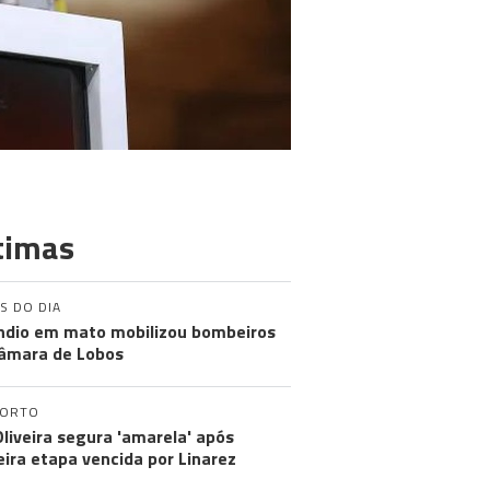
timas
S DO DIA
ndio em mato mobilizou bombeiros
âmara de Lobos
PORTO
Oliveira segura 'amarela' após
eira etapa vencida por Linarez