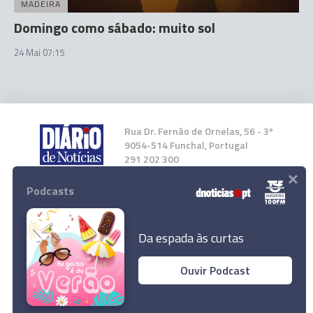
MADEIRA
Domingo como sábado: muito sol
24 Mai 07:15
Rua Dr. Fernão de Ornelas, 56 - 3º
9054-514 Funchal, Portugal
291 202 300
×
Podcasts
Instale a nossa App
Da espada às curtas
Ouvir Podcast
© 2026 Empresa Diário de Notícias, Lda.
Todos os direitos reservados.