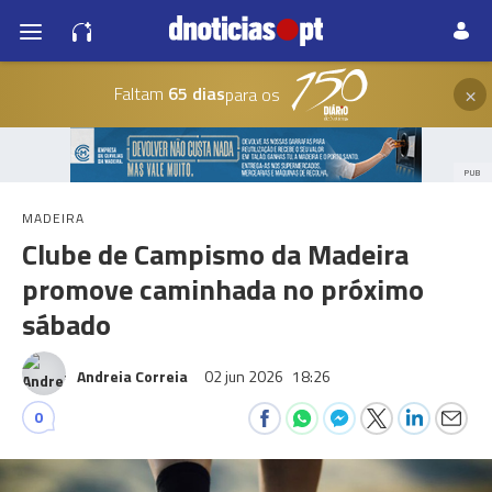
×
Faltam
65 dias
para os
PUB
MADEIRA
Clube de Campismo da Madeira
promove caminhada no próximo
sábado
Andreia Correia
02 jun 2026
18:26
0