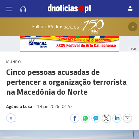
×
Faltam
65 dias
para os
PUB
MUNDO
Cinco pessoas acusadas de
pertencer a organização terrorista
na Macedónia do Norte
Agência Lusa
18 jun 2026
04:42
0