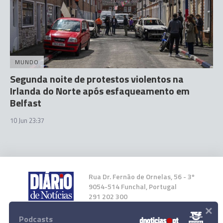
MUNDO
Segunda noite de protestos violentos na
Irlanda do Norte após esfaqueamento em
Belfast
10 Jun 23:37
Rua Dr. Fernão de Ornelas, 56 - 3º
9054-514 Funchal, Portugal
291 202 300
×
Podcasts
Instale a nossa App