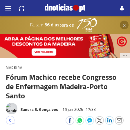
×
Faltam
66 dias
para os
PUB
MADEIRA
Fórum Machico recebe Congresso
de Enfermagem Madeira-Porto
Santo
Sandra S. Gonçalves
15 jun 2026
17:33
0