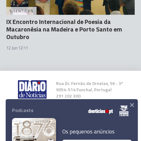
5 SENTIDOS
IX Encontro Internacional de Poesia da
Macaronésia na Madeira e Porto Santo em
Outubro
12 Jun 12:11
Rua Dr. Fernão de Ornelas, 56 - 3º
9054-514 Funchal, Portugal
291 202 300
×
Podcasts
Instale a nossa App
Os pequenos anúncios