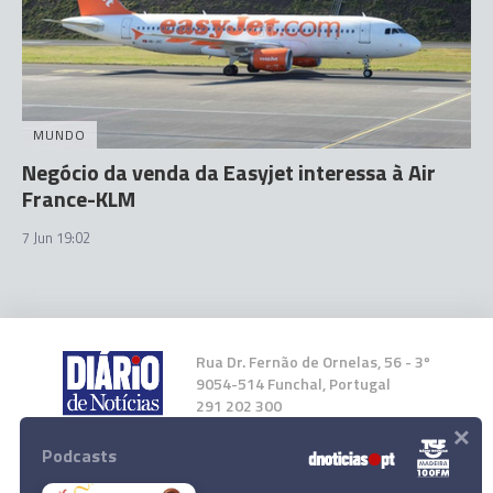
MUNDO
Negócio da venda da Easyjet interessa à Air
France-KLM
7 Jun 19:02
Rua Dr. Fernão de Ornelas, 56 - 3º
9054-514 Funchal, Portugal
291 202 300
×
Podcasts
Instale a nossa App