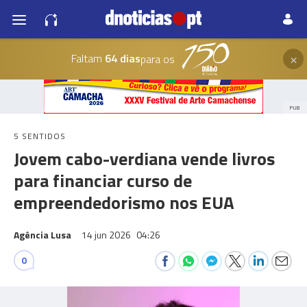
×
Faltam
64 dias
para os
PUB
5 SENTIDOS
Jovem cabo-verdiana vende livros
para financiar curso de
empreendedorismo nos EUA
Agência Lusa
14 jun 2026
04:26
0