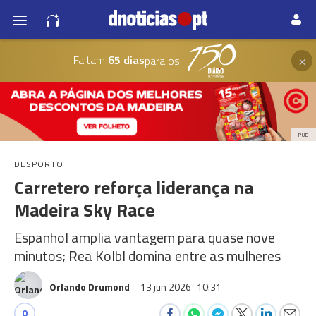
×
Faltam
65 dias
para os
PUB
DESPORTO
Carretero reforça liderança na
Madeira Sky Race
Espanhol amplia vantagem para quase nove
minutos; Rea Kolbl domina entre as mulheres
Orlando Drumond
13 jun 2026
10:31
0