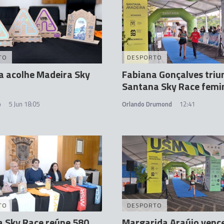
TO
DESPORTO
a acolhe Madeira Sky
Fabiana Gonçalves triu
Santana Sky Race femi
o
5 Jun 18:05
Orlando Drumond
12:41
TO
DESPORTO
 Sky Race reúne 580
Margarida Araújo venc