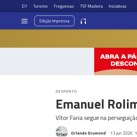
D7
Turismo
Freguesias
TSF Madeira
Iniciativas
Edição
Impressa
DESPORTO
Emanuel Rolim
Vítor Faria segue na perseguiç
Orlando Drumond
13 jun 2026
1