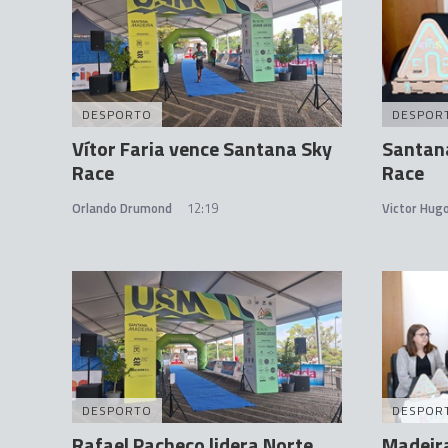
DESPORTO
DESPOR
Vítor Faria vence Santana Sky
Santan
Race
Race
Orlando Drumond
12:19
Victor Hug
DESPORTO
DESPOR
Rafael Pacheco lidera Norte
Madeira