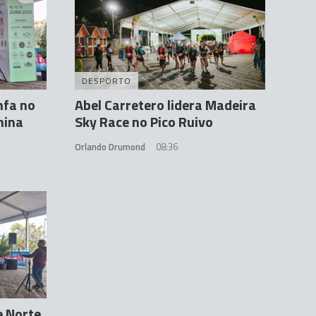
DESPORTO
nfa no
Abel Carretero lidera Madeira
nina
Sky Race no Pico Ruivo
Orlando Drumond
08:36
e Norte