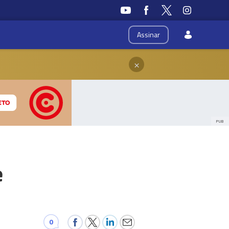
Assinar
×
PUB
e
0