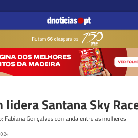
Faltam
66 dias
para os
 lidera Santana Sky Rac
ão; Fabiana Gonçalves comanda entre as mulheres
0:24