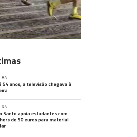
timas
IRA
á 54 anos, a televisão chegava à
ira
IRA
o Santo apoia estudantes com
hers de 50 euros para material
lar