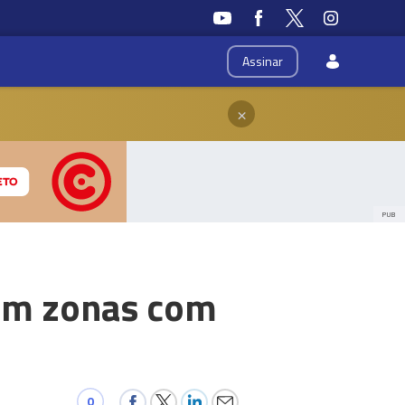
Assinar
×
PUB
 em zonas com
0