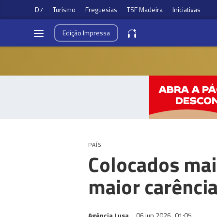
D7
Turismo
Freguesias
TSF Madeira
Iniciativas
Edição
Impressa
PAÍS
Colocados mai
maior carênci
Agência Lusa
06 jun 2026
01:05