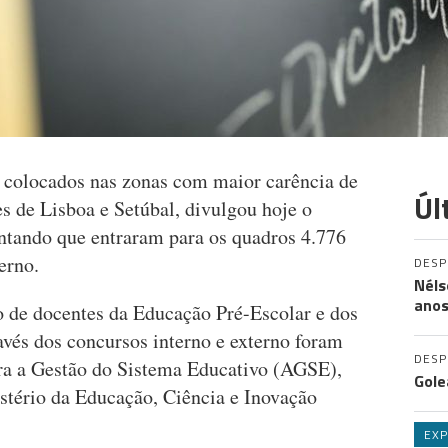
 colocados nas zonas com maior carência de
Úl
es de Lisboa e Setúbal, divulgou hoje o
ntando que entraram para os quadros 4.776
erno.
DES
Néls
ano
ão de docentes da Educação Pré-Escolar e dos
avés dos concursos interno e externo foram
DES
ra a Gestão do Sistema Educativo (AGSE),
Gole
tério da Educação, Ciência e Inovação
EXP