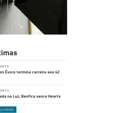
timas
PORTO
on Évora termina carreira aos 42
s
PORTO
ada na Luz, Benfica vence Hearts
LICADOR