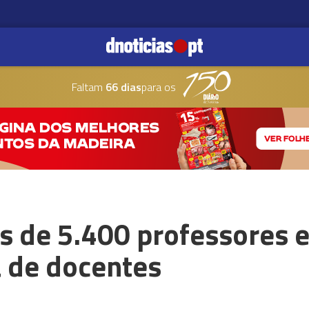
Faltam
66 dias
para os
s de 5.400 professores
a de docentes