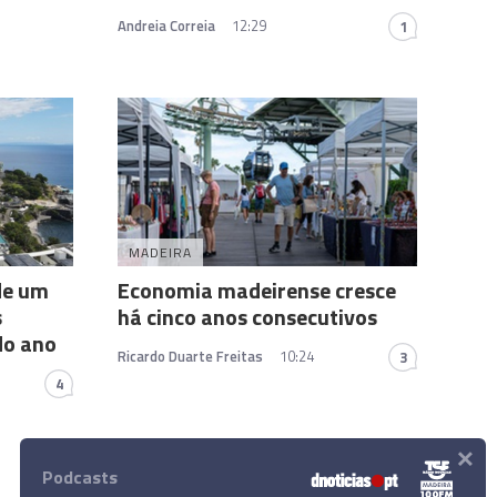
Andreia Correia
12:29
1
MADEIRA
de um
Economia madeirense cresce
s
há cinco anos consecutivos
do ano
Ricardo Duarte Freitas
10:24
3
4
×
Podcasts