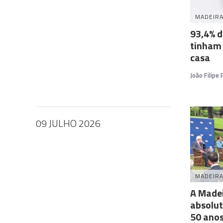
MADEIR
93,4% d
tinham 
casa
João Filipe
09 JULHO 2026
MADEIR
A Made
absolu
50 ano