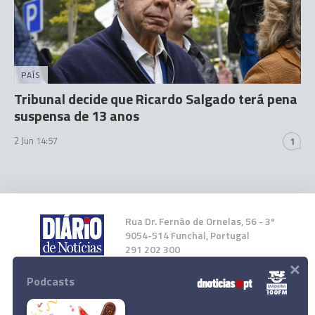
PAÍS
Tribunal decide que Ricardo Salgado terá pena
suspensa de 13 anos
2 Jun 14:57
1
Rua Dr. Fernão de Ornelas, 56 - 3º
9054-514 Funchal, Portugal
291 202 300
×
Podcasts
Instale a nossa App