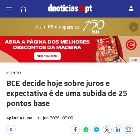
×
Faltam
65 dias
para os
PUB
MUNDO
BCE decide hoje sobre juros e
expectativa é de uma subida de 25
pontos base
Agência Lusa
11 jun 2026
08:06
0