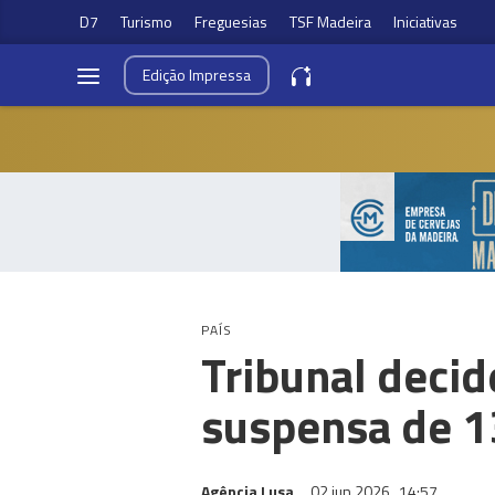
D7
Turismo
Freguesias
TSF Madeira
Iniciativas
Edição
Impressa
PAÍS
Tribunal decid
suspensa de 1
Agência Lusa
02 jun 2026
14:57