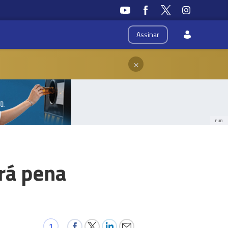
Assinar
×
PUB
rá pena
1