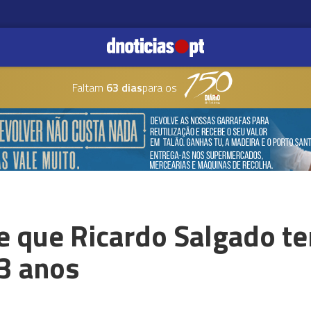
Faltam
63 dias
para os
e que Ricardo Salgado te
3 anos