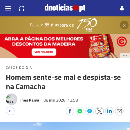
×
Faltam
65 dias
para os
PUB
CASOS DO DIA
Homem sente-se mal e despista-se
na Camacha
Inês Paiva
08 mai 2026
12:58
0