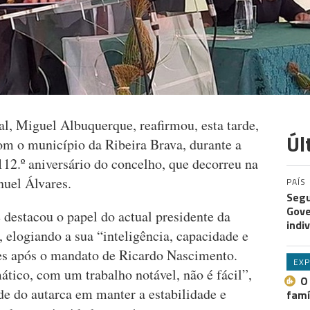
l, Miguel Albuquerque, reafirmou, esta tarde,
Úl
m o município da Ribeira Brava, durante a
12.º aniversário do concelho, que decorreu na
nuel Álvares.
PAÍS
Segu
Gove
 destacou o papel do actual presidente da
indi
 elogiando a sua “inteligência, capacidade e
s após o mandato de Ricardo Nascimento.
EXP
ático, com um trabalho notável, não é fácil”,
O
de do autarca em manter a estabilidade e
famí