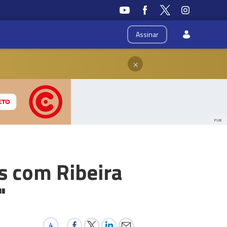
Assinar
×
PUB
s com Ribeira
"
4