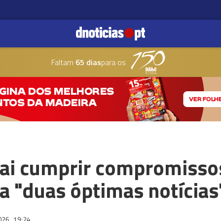
Faltam
65 dias
para os
ai cumprir compromisso
a "duas óptimas notícias
2026
19:24