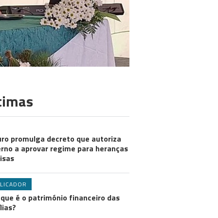
timas
ro promulga decreto que autoriza
rno a aprovar regime para heranças
visas
LICADOR
 que é o património financeiro das
lias?