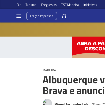
D7
Turismo
Freguesias
TSF Madeira
Iniciativas
Edição
Impressa
MADEIRA
Albuquerque v
Brava e anunci
Miguel Fernandes Luís
06 mai 