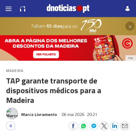
×
Faltam
65 dias
para os
PUB
MADEIRA
TAP garante transporte de
dispositivos médicos para a
Madeira
Marco Livramento
06 mai 2026
20:21
0