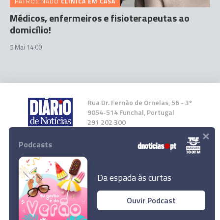
PATROCINADO
CLÍNICA EM CASA
Médicos, enfermeiros e fisioterapeutas ao
domicílio!
5 Mai 14:00
Rua Dr. Fernão de Ornelas, 56 - 3º
9054-514 Funchal, Portugal
291 202 300
×
Podcasts
Instale a nossa App
Da espada às curtas
Ouvir Podcast
© 2026 Empresa Diário de Notícias, Lda.