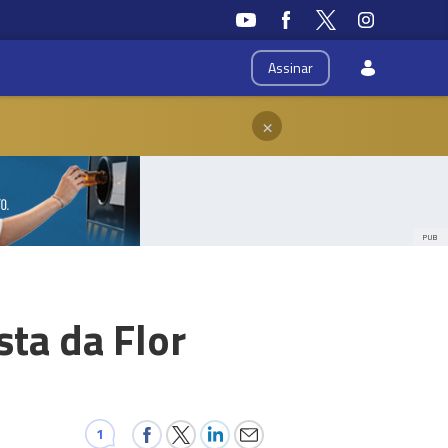
Assinar
×
PUB
ta da Flor
1