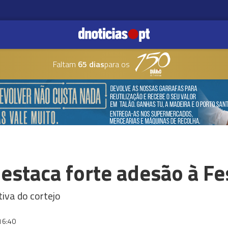
Faltam
65 dias
para os
staca forte adesão à Fes
iva do cortejo
16:40