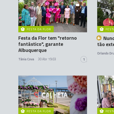
FESTA DA FLOR
FEST
Festa da Flor tem "retorno
Nunc
fantástico", garante
tão ext
Albuquerque
Orlando D
Tânia Cova
30 Abr 19:03
1
FESTA DA FLOR
FEST