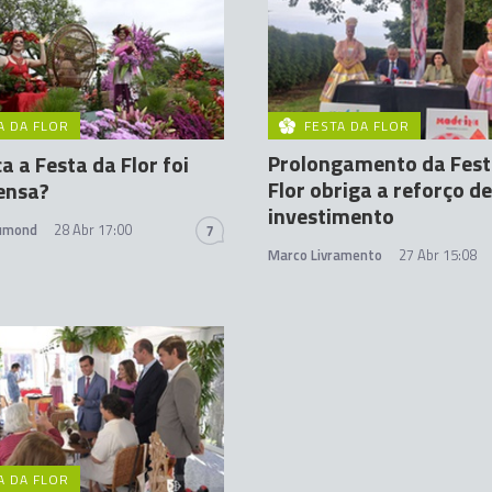
A DA FLOR
FESTA DA FLOR
Prolongamento da Fest
a a Festa da Flor foi
Flor obriga a reforço de
ensa?
investimento
rumond
28 Abr 17:00
7
Marco Livramento
27 Abr 15:08
A DA FLOR