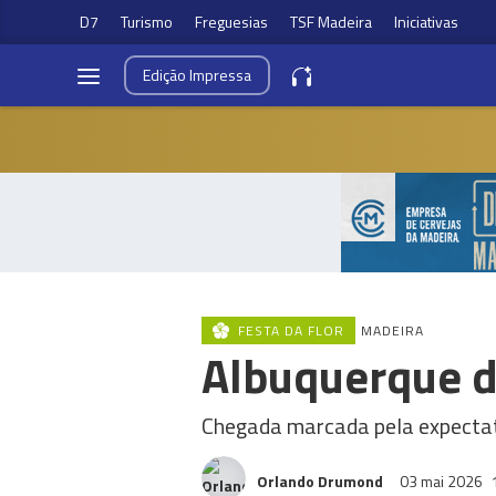
D7
Turismo
Freguesias
TSF Madeira
Iniciativas
Edição
Impressa
FESTA DA FLOR
MADEIRA
Albuquerque de
Chegada marcada pela expectat
Orlando Drumond
03 mai 2026