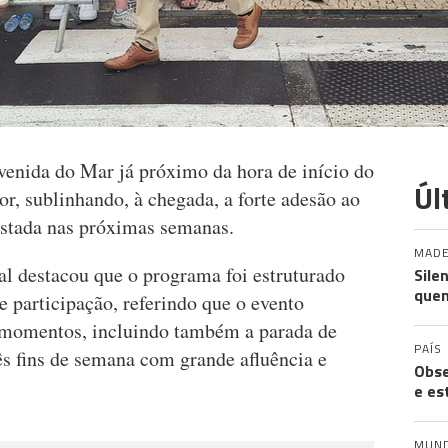
enida do Mar já próximo da hora de início do
Úl
or, sublinhando, à chegada, a forte adesão ao
istada nas próximas semanas.
MADE
l destacou que o programa foi estruturado
Sile
quem
e participação, referindo que o evento
s momentos, incluindo também a parada de
PAÍS
ês fins de semana com grande afluência e
Obse
e es
MUN