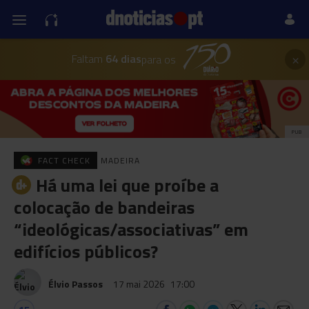
×
Faltam
64 dias
para os
PUB
FACT CHECK
MADEIRA
Há uma lei que proíbe a
colocação de bandeiras
“ideológicas/associativas” em
edifícios públicos?
Élvio Passos
17 mai 2026
17:00