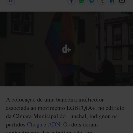
15
A colocação de uma bandeira multicolor
associada ao movimento LGBTQIA+, no edifício
da Câmara Municipal do Funchal, indignou os
partidos
Chega
e
ADN
. Os dois deram
conhecimento dessa indignação, em