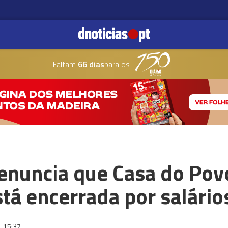
Faltam
66 dias
para os
denuncia que Casa do Pov
tá encerrada por salário
6
15:37