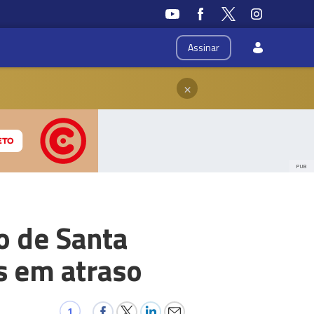
Assinar
×
PUB
o de Santa
s em atraso
1