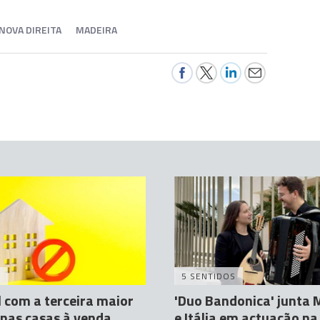
NOVA DIREITA
MADEIRA
A
5 SENTIDOS
 com a terceira maior
'Duo Bandonica' junta 
nas casas à venda
e Itália em actuação na