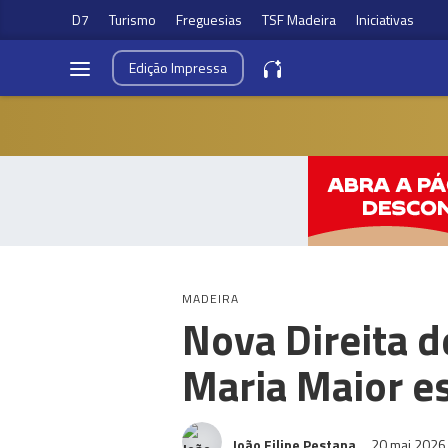
D7
Turismo
Freguesias
TSF Madeira
Iniciativas
Edição
Impressa
MADEIRA
Nova Direita 
Maria Maior es
João Filipe Pestana
20 mai 202