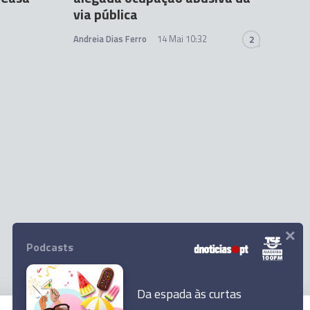
via pública
Andreia Dias Ferro
14 Mai 10:32
2
×
Podcasts
Da espada às curtas