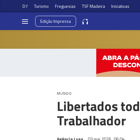
D7
Turismo
Freguesias
TSF Madeira
Iniciativas
Edição
Impressa
MUNDO
Libertados tod
Trabalhador
Agência Lusa
03 mai 2026
06:04