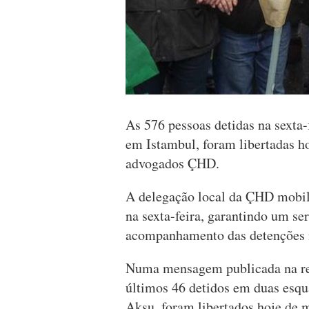
As 576 pessoas detidas na sexta-
em Istambul, foram libertadas h
advogados ÇHD.
A delegação local da ÇHD mobil
na sexta-feira, garantindo um se
acompanhamento das detenções 
Numa mensagem publicada na rede
últimos 46 detidos em duas esqua
Aksu, foram libertados hoje de m