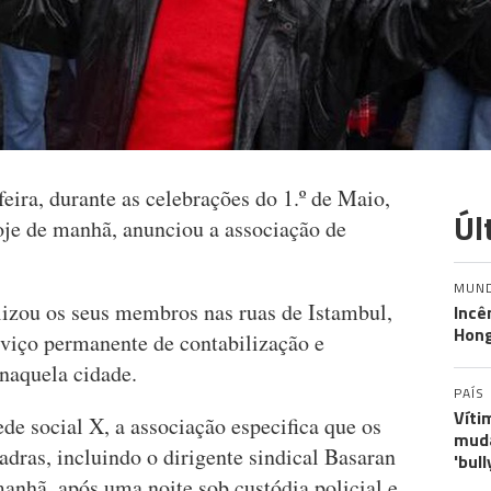
feira, durante as celebrações do 1.º de Maio,
Úl
oje de manhã, anunciou a associação de
MUN
izou os seus membros nas ruas de Istambul,
Incê
Hon
rviço permanente de contabilização e
naquela cidade.
PAÍS
Víti
 social X, a associação especifica que os
muda
dras, incluindo o dirigente sindical Basaran
'bull
anhã, após uma noite sob custódia policial e