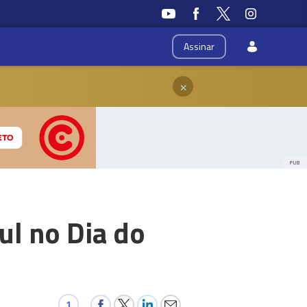
Assinar
×
PUB
ul no Dia do
1