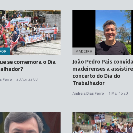
DOR
MADEIRA
João Pedro Pais convid
ue se comemora o Dia
madeirenses a assistir
balhador?
concerto do Dia do
s Ferro
30 Abr 22:00
Trabalhador
Andreia Dias Ferro
1 Mai 16:20