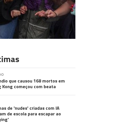
timas
DO
ndio que causou 168 mortos em
g Kong começou com beata
mas de 'nudes' criadas com IA
m de escola para escapar ao
ying'