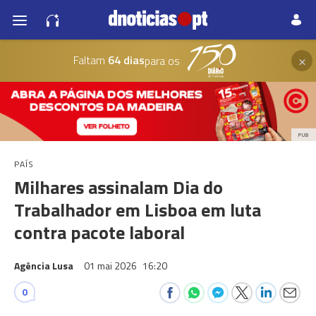
×
Faltam
64 dias
para os
PUB
PAÍS
Milhares assinalam Dia do
Trabalhador em Lisboa em luta
contra pacote laboral
Agência Lusa
01 mai 2026
16:20
0