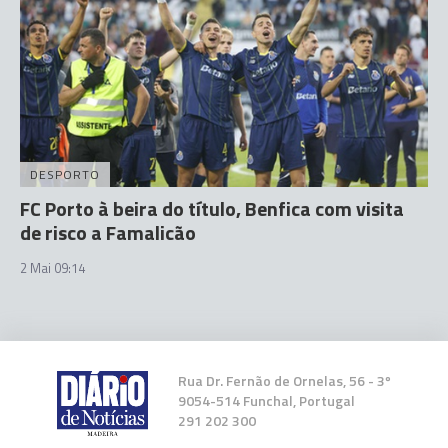
DESPORTO
FC Porto à beira do título, Benfica com visita
de risco a Famalicão
2 Mai 09:14
Rua Dr. Fernão de Ornelas, 56 - 3º
9054-514 Funchal, Portugal
291 202 300