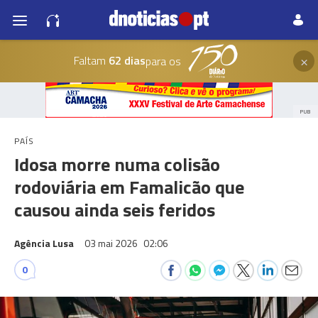
×
Faltam
62 dias
para os
PUB
PAÍS
Idosa morre numa colisão
rodoviária em Famalicão que
causou ainda seis feridos
Agência Lusa
03 mai 2026
02:06
0