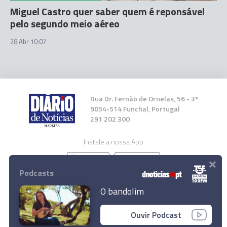
Miguel Castro quer saber quem é reponsável
pelo segundo meio aéreo
28 Abr 10:07
Rua Dr. Fernão de Ornelas, 56 - 3º
9054-514 Funchal, Portugal
291 202 300
Instale a nossa App
×
Podcasts
O bandolim
© 2026 Empresa Diário de Notícias, Lda.
Ouvir Podcast
Todos os direitos reservados.