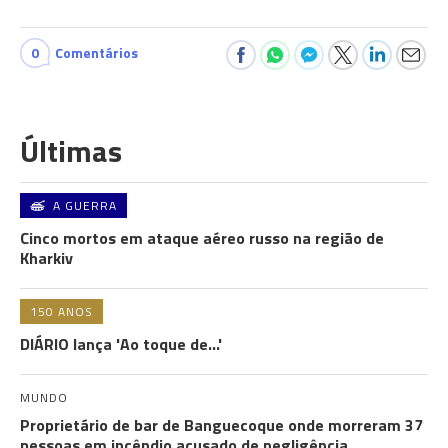
0
Comentários
Últimas
A GUERRA
Cinco mortos em ataque aéreo russo na região de
Kharkiv
150 ANOS
DIÁRIO lança 'Ao toque de...'
MUNDO
Proprietário de bar de Banguecoque onde morreram 37
pessoas em incêndio acusado de negligência