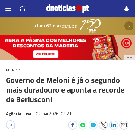
×
Faltam
62 dias
para os
PUB
MUNDO
Governo de Meloni é já o segundo
mais duradouro e aponta a recorde
de Berlusconi
Agência Lusa
02 mai 2026
09:21
0