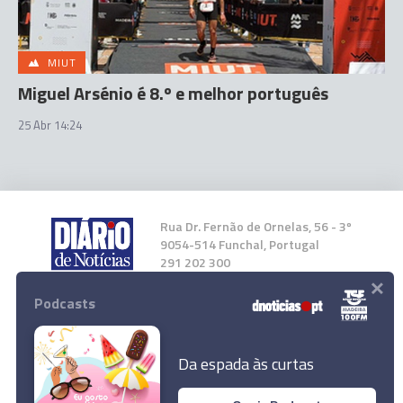
MIUT
Miguel Arsénio é 8.º e melhor português
25 Abr 14:24
Rua Dr. Fernão de Ornelas, 56 - 3º
9054-514 Funchal, Portugal
291 202 300
×
Podcasts
Instale a nossa App
Da espada às curtas