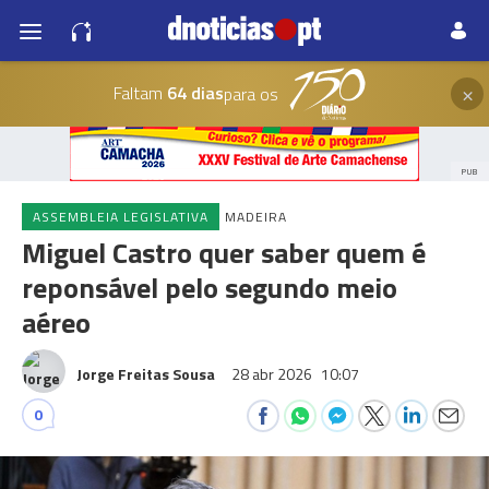
×
Faltam
64 dias
para os
PUB
ASSEMBLEIA LEGISLATIVA
MADEIRA
Miguel Castro quer saber quem é
reponsável pelo segundo meio
aéreo
Jorge Freitas Sousa
28 abr 2026
10:07
0